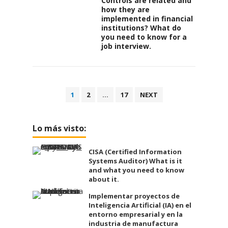
Controls are related and
how they are
implemented in financial
institutions? What do
you need to know for a
job interview.
Posts
1
2
…
17
NEXT
pagination
Lo más visto:
CISA (Certified Information
Systems Auditor) What is it
and what you need to know
about it.
Implementar proyectos de
Inteligencia Artificial (IA) en el
entorno empresarial y en la
industria de manufactura