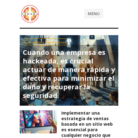
MENU
Consultoria Especializada
Cuando una empresa es
hackeada, es crucial
actuar de manera rápida y
efectiva para minimizar el
daño y recuperar la
seguridad.
Implementar una
estrategia de ventas
basada en un sitio web
es esencial para
cualquier negocio que