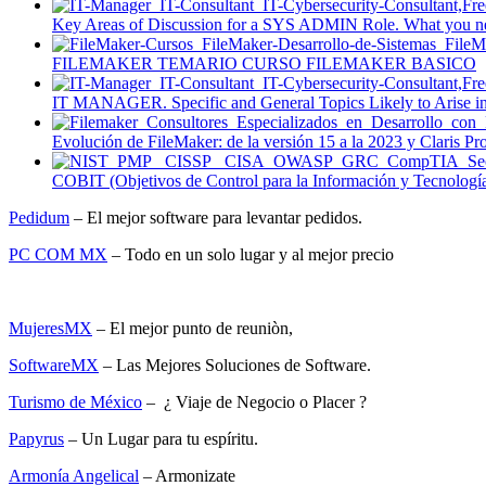
Key Areas of Discussion for a SYS ADMIN Role. What you nee
FILEMAKER TEMARIO CURSO FILEMAKER BASICO
IT MANAGER. Specific and General Topics Likely to Arise in 
Evolución de FileMaker: de la versión 15 a la 2023 y Claris P
COBIT (Objetivos de Control para la Información y Tecnologías
Pedidum
– El mejor software para levantar pedidos.
PC COM MX
– Todo en un solo lugar y al mejor precio
MujeresMX
– El mejor punto de reuniòn,
SoftwareMX
– Las Mejores Soluciones de Software.
Turismo de México
– ¿ Viaje de Negocio o Placer ?
Papyrus
– Un Lugar para tu espíritu.
Armonía Angelical
– Armonizate