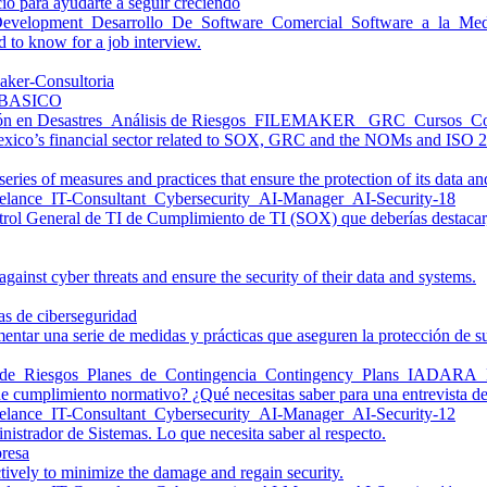
cio para ayudarte a seguir creciendo
 to know for a job interview.
BASICO
 Mexico’s financial sector related to SOX, GRC and the NOMs and ISO 2
ries of measures and practices that ensure the protection of its data an
ontrol General de TI de Cumplimiento de TI (SOX) que deberías destacar,
against cyber threats and ensure the security of their data and systems.
entar una serie de medidas y prácticas que aseguren la protección de su
 cumplimiento normativo? ¿Qué necesitas saber para una entrevista de
strador de Sistemas. Lo que necesita saber al respecto.
ctively to minimize the damage and regain security.