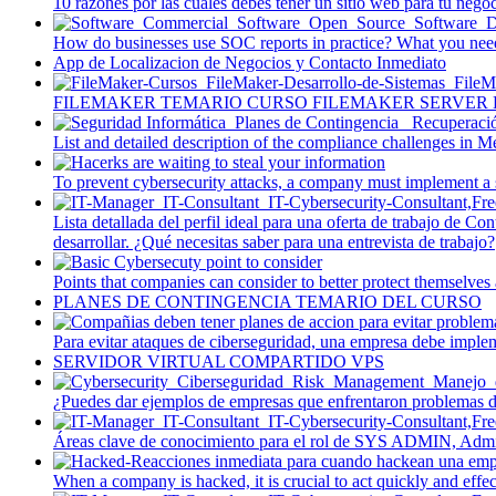
10 razones por las cuales debes tener un sitio web para tu nego
How do businesses use SOC reports in practice? What you need
App de Localizacion de Negocios y Contacto Inmediato
FILEMAKER TEMARIO CURSO FILEMAKER SERVER 
List and detailed description of the compliance challenges in
To prevent cybersecurity attacks, a company must implement a se
Lista detallada del perfil ideal para una oferta de trabajo de C
desarrollar. ¿Qué necesitas saber para una entrevista de trabajo?
Points that companies can consider to better protect themselves 
PLANES DE CONTINGENCIA TEMARIO DEL CURSO
Para evitar ataques de ciberseguridad, una empresa debe implem
SERVIDOR VIRTUAL COMPARTIDO VPS
¿Puedes dar ejemplos de empresas que enfrentaron problemas de
Áreas clave de conocimiento para el rol de SYS ADMIN, Admini
When a company is hacked, it is crucial to act quickly and effe