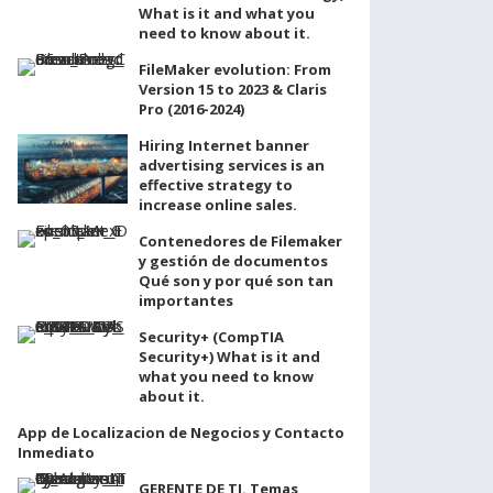
What is it and what you
need to know about it.
FileMaker evolution: From
Version 15 to 2023 & Claris
Pro (2016-2024)
Hiring Internet banner
advertising services is an
effective strategy to
increase online sales.
Contenedores de Filemaker
y gestión de documentos
Qué son y por qué son tan
importantes
Security+ (CompTIA
Security+) What is it and
what you need to know
about it.
App de Localizacion de Negocios y Contacto
Inmediato
GERENTE DE TI. Temas