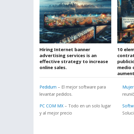
Hiring Internet banner
10 elem
advertising services is an
contrat
effective strategy to increase
publici
online sales.
medio 
aumenta
Pedidum
– El mejor software para
Muje
levantar pedidos.
reuni
PC COM MX
– Todo en un solo lugar
Soft
y al mejor precio
Soluc