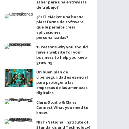
saber para una entrevista
de trabajo?
¿Es FileMaker una buena
plataforma de software
que le permite crear
aplicaciones
personalizadas?
10 reasons why you should
have a website for your
business to help you keep
growing
Un buen plan de
ciberseguridad es esencial
para proteger a las
empresas de las amenazas
digitales
Claris Studio & Claris
Connect What you need to
know.
NIST (National Institute of
Standards and Technology)