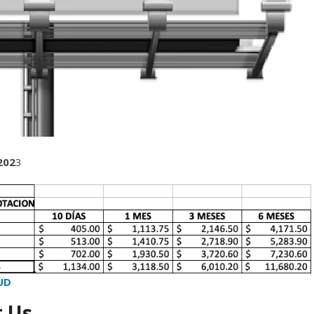
202
3
UD
 Us.