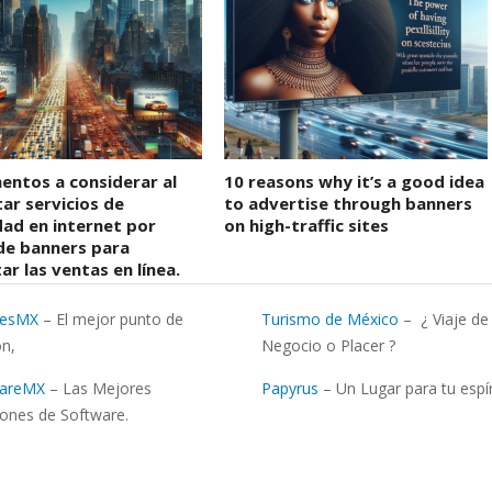
entos a considerar al
10 reasons why it’s a good idea
ar servicios de
to advertise through banners
dad en internet por
on high-traffic sites
de banners para
r las ventas en línea.
resMX
– El mejor punto de
Turismo de México
– ¿ Viaje de
òn,
Negocio o Placer ?
wareMX
– Las Mejores
Papyrus
– Un Lugar para tu espír
iones de Software.